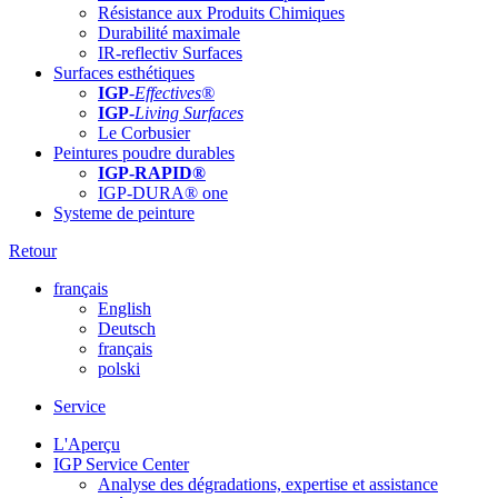
Résistance aux Produits Chimiques
Durabilité maximale
IR-reflectiv Surfaces
Surfaces esthétiques
IGP
-
Effectives®
IGP-
Living Surfaces
Le Corbusier
Peintures poudre durables
IGP-RAPID®
IGP-DURA® one
Systeme de peinture
Retour
français
English
Deutsch
français
polski
Service
L'Aperçu
IGP Service Center
Analyse des dégradations, expertise et assistance