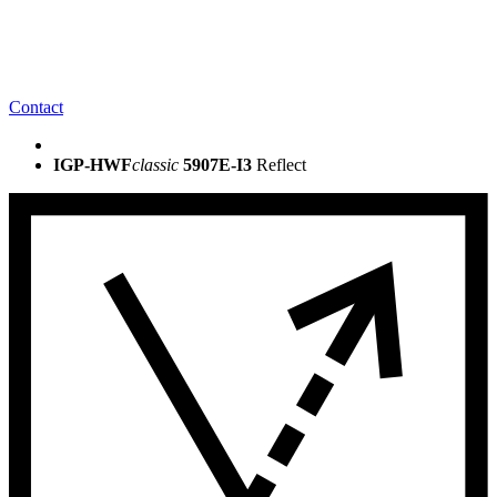
Contact
IGP-HWF
classic
5907E-I3
Reflect