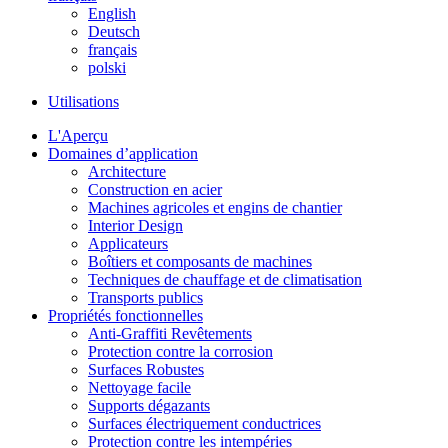
English
Deutsch
français
polski
Utilisations
L'Aperçu
Domaines d’application
Architecture
Construction en acier
Machines agricoles et engins de chantier
Interior Design
Applicateurs
Boîtiers et composants de machines
Techniques de chauffage et de climatisation
Transports publics
Propriétés fonctionnelles
Anti-Graffiti Revêtements
Protection contre la corrosion
Surfaces Robustes
Nettoyage facile
Supports dégazants
Surfaces électriquement conductrices
Protection contre les intempéries