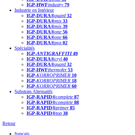
IGP-HWF
industry
79
Industrie en Intérieur
IGP-DURA®
guard
32
IGP-DURA®
mix
33
IGP-DURA®
mix
39
IGP-DURA®
one
56
IGP-DURA®
one
66
IGP-DURA®
pox
02
Spécialités
IGP-
ANTIGRAFFITI
49
IGP-DURA®
cryl
40
IGP-DURA®
guard
32
IGP-HWF
thermofer
53
IGP-
KORROPRIMER
10
IGP-
KORROPRIMER
18
IGP-
KORROPRIMER
60
Substrats Alternatifs
IGP-RAPID®
complete
87
IGP-RAPID®
complete
88
IGP-RAPID®
primer
85
IGP-RAPID®
top
38
Retour
français