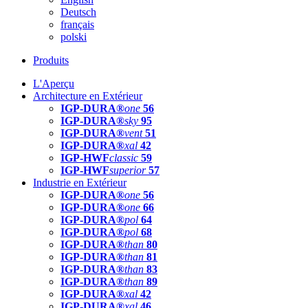
Deutsch
français
polski
Produits
L'Aperçu
Architecture en Extérieur
IGP-DURA®
one
56
IGP-DURA®
sky
95
IGP-DURA®
vent
51
IGP-DURA®
xal
42
IGP-HWF
classic
59
IGP-HWF
superior
57
Industrie en Extérieur
IGP-DURA®
one
56
IGP-DURA®
one
66
IGP-DURA®
pol
64
IGP-DURA®
pol
68
IGP-DURA®
than
80
IGP-DURA®
than
81
IGP-DURA®
than
83
IGP-DURA®
than
89
IGP-DURA®
xal
42
IGP-DURA®
xal
46