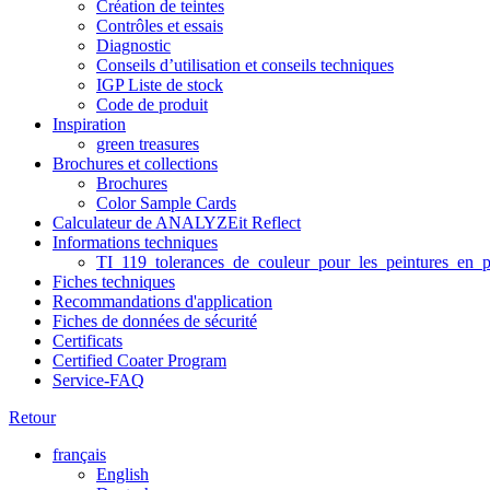
Création de teintes
Contrôles et essais
Diagnostic
Conseils d’utilisation et conseils techniques
IGP Liste de stock
Code de produit
Inspiration
green treasures
Brochures et collections
Brochures
Color Sample Cards
Calculateur de ANALYZEit Reflect
Informations techniques
TI_119_tolerances_de_couleur_pour_les_peintures_en_p
Fiches techniques
Recommandations d'application
Fiches de données de sécurité
Certificats
Certified Coater Program
Service-FAQ
Retour
français
English