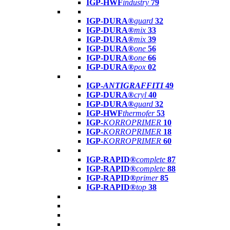
IGP-HWF
industry
79
IGP-DURA®
guard
32
IGP-DURA®
mix
33
IGP-DURA®
mix
39
IGP-DURA®
one
56
IGP-DURA®
one
66
IGP-DURA®
pox
02
IGP-
ANTIGRAFFITI
49
IGP-DURA®
cryl
40
IGP-DURA®
guard
32
IGP-HWF
thermofer
53
IGP-
KORROPRIMER
10
IGP-
KORROPRIMER
18
IGP-
KORROPRIMER
60
IGP-RAPID®
complete
87
IGP-RAPID®
complete
88
IGP-RAPID®
primer
85
IGP-RAPID®
top
38