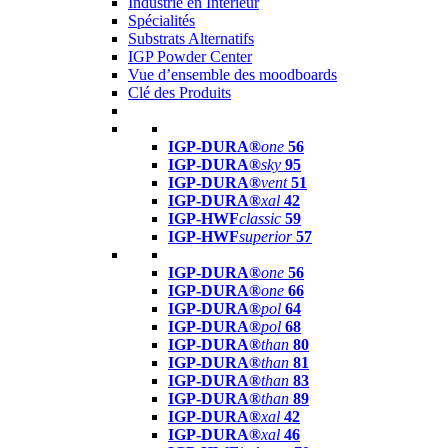
Industrie en Intérieur
Spécialités
Substrats Alternatifs
IGP Powder Center
Vue d’ensemble des moodboards
Clé des Produits
IGP-DURA®
one
56
IGP-DURA®
sky
95
IGP-DURA®
vent
51
IGP-DURA®
xal
42
IGP-HWF
classic
59
IGP-HWF
superior
57
IGP-DURA®
one
56
IGP-DURA®
one
66
IGP-DURA®
pol
64
IGP-DURA®
pol
68
IGP-DURA®
than
80
IGP-DURA®
than
81
IGP-DURA®
than
83
IGP-DURA®
than
89
IGP-DURA®
xal
42
IGP-DURA®
xal
46