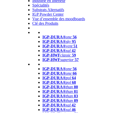
Industrie en Intérieur
Spécialités
Substrats Alternatifs
IGP Powder Center
Vue d’ensemble des moodboards
Clé des Produits
IGP-DURA®
one
56
IGP-DURA®
sky
95
IGP-DURA®
vent
51
IGP-DURA®
xal
42
IGP-HWF
classic
59
IGP-HWF
superior
57
IGP-DURA®
one
56
IGP-DURA®
one
66
IGP-DURA®
pol
64
IGP-DURA®
pol
68
IGP-DURA®
than
80
IGP-DURA®
than
81
IGP-DURA®
than
83
IGP-DURA®
than
89
IGP-DURA®
xal
42
IGP-DURA®
xal
46