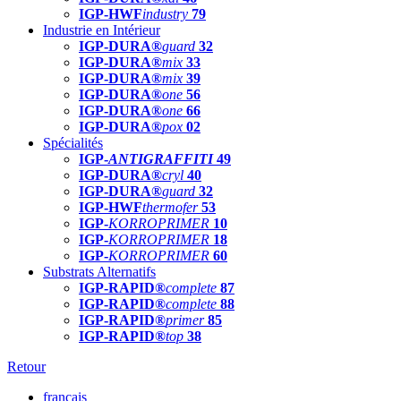
IGP-HWF
industry
79
Industrie en Intérieur
IGP-DURA®
guard
32
IGP-DURA®
mix
33
IGP-DURA®
mix
39
IGP-DURA®
one
56
IGP-DURA®
one
66
IGP-DURA®
pox
02
Spécialités
IGP-
ANTIGRAFFITI
49
IGP-DURA®
cryl
40
IGP-DURA®
guard
32
IGP-HWF
thermofer
53
IGP-
KORROPRIMER
10
IGP-
KORROPRIMER
18
IGP-
KORROPRIMER
60
Substrats Alternatifs
IGP-RAPID®
complete
87
IGP-RAPID®
complete
88
IGP-RAPID®
primer
85
IGP-RAPID®
top
38
Retour
français