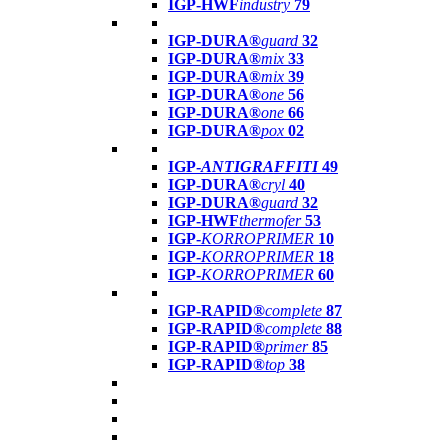
IGP-HWF
industry
79
IGP-DURA®
guard
32
IGP-DURA®
mix
33
IGP-DURA®
mix
39
IGP-DURA®
one
56
IGP-DURA®
one
66
IGP-DURA®
pox
02
IGP-
ANTIGRAFFITI
49
IGP-DURA®
cryl
40
IGP-DURA®
guard
32
IGP-HWF
thermofer
53
IGP-
KORROPRIMER
10
IGP-
KORROPRIMER
18
IGP-
KORROPRIMER
60
IGP-RAPID®
complete
87
IGP-RAPID®
complete
88
IGP-RAPID®
primer
85
IGP-RAPID®
top
38