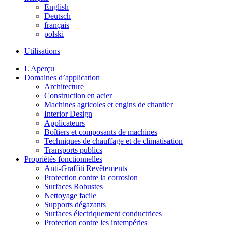
English
Deutsch
français
polski
Utilisations
L'Aperçu
Domaines d’application
Architecture
Construction en acier
Machines agricoles et engins de chantier
Interior Design
Applicateurs
Boîtiers et composants de machines
Techniques de chauffage et de climatisation
Transports publics
Propriétés fonctionnelles
Anti-Graffiti Revêtements
Protection contre la corrosion
Surfaces Robustes
Nettoyage facile
Supports dégazants
Surfaces électriquement conductrices
Protection contre les intempéries