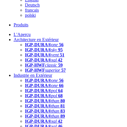
Deutsch
français
polski
Produits
L'Aperçu
Architecture en Extérieur
IGP-DURA®
one
56
IGP-DURA®
sky
95
IGP-DURA®
vent
51
IGP-DURA®
xal
42
IGP-HWF
classic
59
IGP-HWF
superior
57
Industrie en Extérieur
IGP-DURA®
one
56
IGP-DURA®
one
66
IGP-DURA®
pol
64
IGP-DURA®
pol
68
IGP-DURA®
than
80
IGP-DURA®
than
81
IGP-DURA®
than
83
IGP-DURA®
than
89
IGP-DURA®
xal
42
IGP-DURA®
xal
46