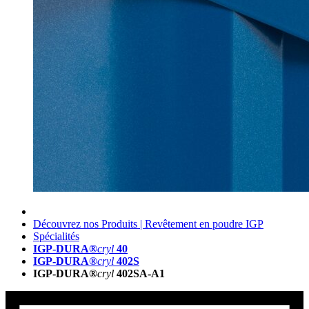
Découvrez nos Produits | Revêtement en poudre IGP
Spécialités
IGP-DURA®
cryl
40
IGP-DURA®
cryl
402S
IGP-DURA®
cryl
402SA-A1