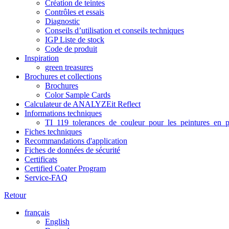
Création de teintes
Contrôles et essais
Diagnostic
Conseils d’utilisation et conseils techniques
IGP Liste de stock
Code de produit
Inspiration
green treasures
Brochures et collections
Brochures
Color Sample Cards
Calculateur de ANALYZEit Reflect
Informations techniques
TI_119_tolerances_de_couleur_pour_les_peintures_en_p
Fiches techniques
Recommandations d'application
Fiches de données de sécurité
Certificats
Certified Coater Program
Service-FAQ
Retour
français
English