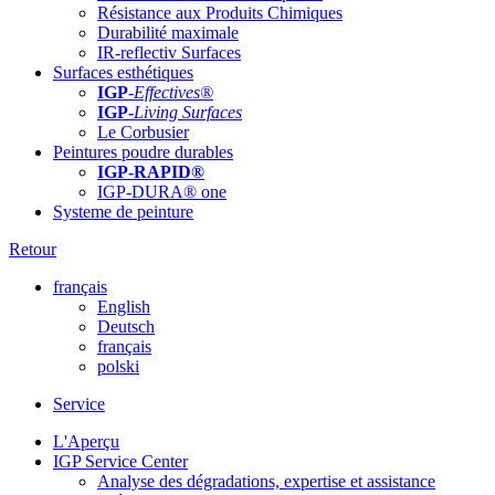
Résistance aux Produits Chimiques
Durabilité maximale
IR-reflectiv Surfaces
Surfaces esthétiques
IGP
-
Effectives®
IGP-
Living Surfaces
Le Corbusier
Peintures poudre durables
IGP-RAPID®
IGP-DURA® one
Systeme de peinture
Retour
français
English
Deutsch
français
polski
Service
L'Aperçu
IGP Service Center
Analyse des dégradations, expertise et assistance