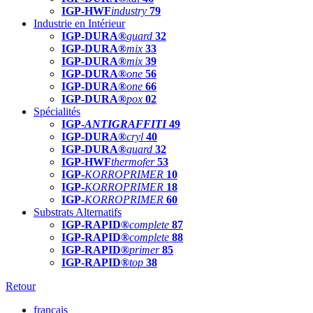
IGP-HWF
industry
79
Industrie en Intérieur
IGP-DURA®
guard
32
IGP-DURA®
mix
33
IGP-DURA®
mix
39
IGP-DURA®
one
56
IGP-DURA®
one
66
IGP-DURA®
pox
02
Spécialités
IGP-
ANTIGRAFFITI
49
IGP-DURA®
cryl
40
IGP-DURA®
guard
32
IGP-HWF
thermofer
53
IGP-
KORROPRIMER
10
IGP-
KORROPRIMER
18
IGP-
KORROPRIMER
60
Substrats Alternatifs
IGP-RAPID®
complete
87
IGP-RAPID®
complete
88
IGP-RAPID®
primer
85
IGP-RAPID®
top
38
Retour
français