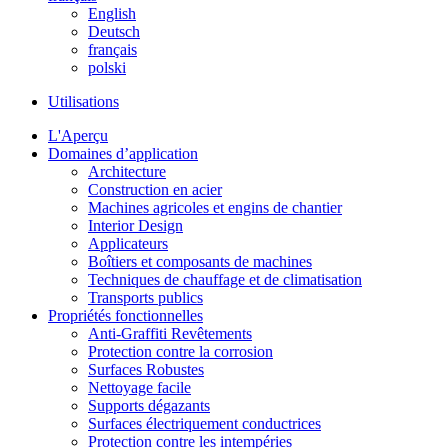
English
Deutsch
français
polski
Utilisations
L'Aperçu
Domaines d’application
Architecture
Construction en acier
Machines agricoles et engins de chantier
Interior Design
Applicateurs
Boîtiers et composants de machines
Techniques de chauffage et de climatisation
Transports publics
Propriétés fonctionnelles
Anti-Graffiti Revêtements
Protection contre la corrosion
Surfaces Robustes
Nettoyage facile
Supports dégazants
Surfaces électriquement conductrices
Protection contre les intempéries