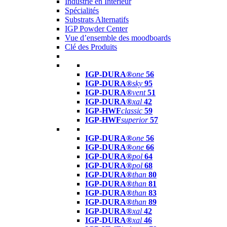
Industrie en Intérieur
Spécialités
Substrats Alternatifs
IGP Powder Center
Vue d’ensemble des moodboards
Clé des Produits
IGP-DURA®
one
56
IGP-DURA®
sky
95
IGP-DURA®
vent
51
IGP-DURA®
xal
42
IGP-HWF
classic
59
IGP-HWF
superior
57
IGP-DURA®
one
56
IGP-DURA®
one
66
IGP-DURA®
pol
64
IGP-DURA®
pol
68
IGP-DURA®
than
80
IGP-DURA®
than
81
IGP-DURA®
than
83
IGP-DURA®
than
89
IGP-DURA®
xal
42
IGP-DURA®
xal
46