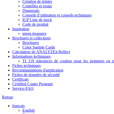
Création de teintes
Contrôles et essais
Diagnostic
Conseils d’utilisation et conseils techniques
IGP Liste de stock
Code de produit
Inspiration
green treasures
Brochures et collections
Brochures
Color Sample Cards
Calculateur de ANALYZEit Reflect
Informations techniques
TI_119_tolerances_de_couleur_pour_les_peintures_en_p
Fiches techniques
Recommandations d'application
Fiches de données de sécurité
Certificats
Certified Coater Program
Service-FAQ
Retour
français
English