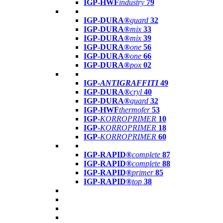
IGP-HWF
industry
79
IGP-DURA®
guard
32
IGP-DURA®
mix
33
IGP-DURA®
mix
39
IGP-DURA®
one
56
IGP-DURA®
one
66
IGP-DURA®
pox
02
IGP-
ANTIGRAFFITI
49
IGP-DURA®
cryl
40
IGP-DURA®
guard
32
IGP-HWF
thermofer
53
IGP-
KORROPRIMER
10
IGP-
KORROPRIMER
18
IGP-
KORROPRIMER
60
IGP-RAPID®
complete
87
IGP-RAPID®
complete
88
IGP-RAPID®
primer
85
IGP-RAPID®
top
38