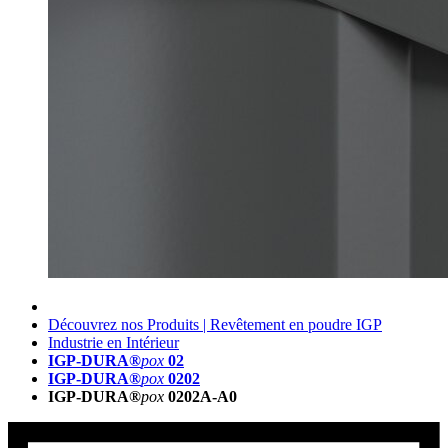
Découvrez nos Produits | Revêtement en poudre IGP
Industrie en Intérieur
IGP-DURA®
pox
02
IGP-DURA®
pox
0202
IGP-DURA®
pox
0202A-A0