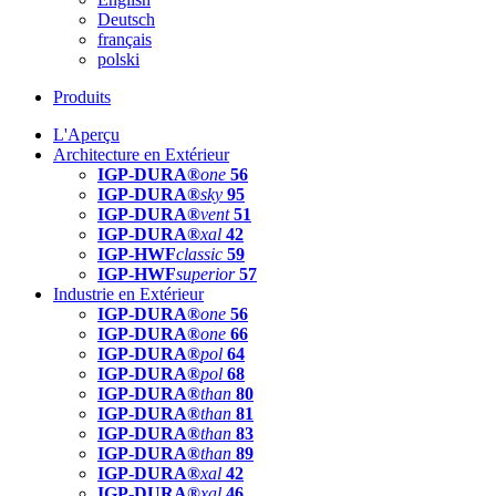
Deutsch
français
polski
Produits
L'Aperçu
Architecture en Extérieur
IGP-DURA®
one
56
IGP-DURA®
sky
95
IGP-DURA®
vent
51
IGP-DURA®
xal
42
IGP-HWF
classic
59
IGP-HWF
superior
57
Industrie en Extérieur
IGP-DURA®
one
56
IGP-DURA®
one
66
IGP-DURA®
pol
64
IGP-DURA®
pol
68
IGP-DURA®
than
80
IGP-DURA®
than
81
IGP-DURA®
than
83
IGP-DURA®
than
89
IGP-DURA®
xal
42
IGP-DURA®
xal
46