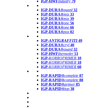
IGP-HWF
industry
79
IGP-DURA®
guard
32
IGP-DURA®
mix
33
IGP-DURA®
mix
39
IGP-DURA®
one
56
IGP-DURA®
one
66
IGP-DURA®
pox
02
IGP-
ANTIGRAFFITI
49
IGP-DURA®
cryl
40
IGP-DURA®
guard
32
IGP-HWF
thermofer
53
IGP-
KORROPRIMER
10
IGP-
KORROPRIMER
18
IGP-
KORROPRIMER
60
IGP-RAPID®
complete
87
IGP-RAPID®
complete
88
IGP-RAPID®
primer
85
IGP-RAPID®
top
38