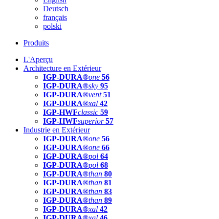
Deutsch
français
polski
Produits
L'Aperçu
Architecture en Extérieur
IGP-DURA®
one
56
IGP-DURA®
sky
95
IGP-DURA®
vent
51
IGP-DURA®
xal
42
IGP-HWF
classic
59
IGP-HWF
superior
57
Industrie en Extérieur
IGP-DURA®
one
56
IGP-DURA®
one
66
IGP-DURA®
pol
64
IGP-DURA®
pol
68
IGP-DURA®
than
80
IGP-DURA®
than
81
IGP-DURA®
than
83
IGP-DURA®
than
89
IGP-DURA®
xal
42
IGP-DURA®
xal
46