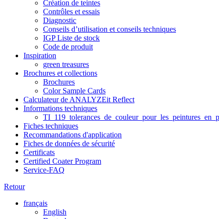
Création de teintes
Contrôles et essais
Diagnostic
Conseils d’utilisation et conseils techniques
IGP Liste de stock
Code de produit
Inspiration
green treasures
Brochures et collections
Brochures
Color Sample Cards
Calculateur de ANALYZEit Reflect
Informations techniques
TI_119_tolerances_de_couleur_pour_les_peintures_en_p
Fiches techniques
Recommandations d'application
Fiches de données de sécurité
Certificats
Certified Coater Program
Service-FAQ
Retour
français
English