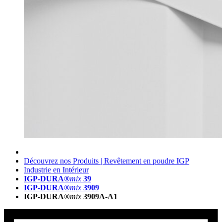
Découvrez nos Produits | Revêtement en poudre IGP
Industrie en Intérieur
IGP-DURA®
mix
39
IGP-DURA®
mix
3909
IGP-DURA®
mix
3909A-A1