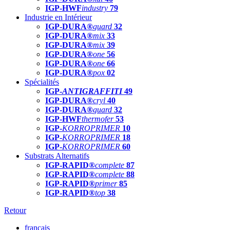
IGP-HWF
industry
79
Industrie en Intérieur
IGP-DURA®
guard
32
IGP-DURA®
mix
33
IGP-DURA®
mix
39
IGP-DURA®
one
56
IGP-DURA®
one
66
IGP-DURA®
pox
02
Spécialités
IGP-
ANTIGRAFFITI
49
IGP-DURA®
cryl
40
IGP-DURA®
guard
32
IGP-HWF
thermofer
53
IGP-
KORROPRIMER
10
IGP-
KORROPRIMER
18
IGP-
KORROPRIMER
60
Substrats Alternatifs
IGP-RAPID®
complete
87
IGP-RAPID®
complete
88
IGP-RAPID®
primer
85
IGP-RAPID®
top
38
Retour
français