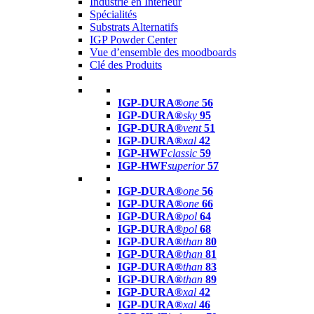
Industrie en Intérieur
Spécialités
Substrats Alternatifs
IGP Powder Center
Vue d’ensemble des moodboards
Clé des Produits
IGP-DURA®
one
56
IGP-DURA®
sky
95
IGP-DURA®
vent
51
IGP-DURA®
xal
42
IGP-HWF
classic
59
IGP-HWF
superior
57
IGP-DURA®
one
56
IGP-DURA®
one
66
IGP-DURA®
pol
64
IGP-DURA®
pol
68
IGP-DURA®
than
80
IGP-DURA®
than
81
IGP-DURA®
than
83
IGP-DURA®
than
89
IGP-DURA®
xal
42
IGP-DURA®
xal
46