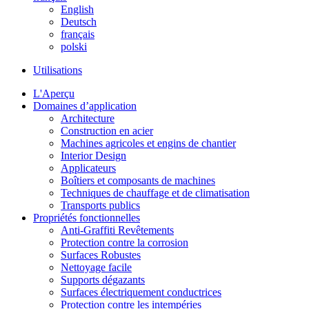
English
Deutsch
français
polski
Utilisations
L'Aperçu
Domaines d’application
Architecture
Construction en acier
Machines agricoles et engins de chantier
Interior Design
Applicateurs
Boîtiers et composants de machines
Techniques de chauffage et de climatisation
Transports publics
Propriétés fonctionnelles
Anti-Graffiti Revêtements
Protection contre la corrosion
Surfaces Robustes
Nettoyage facile
Supports dégazants
Surfaces électriquement conductrices
Protection contre les intempéries