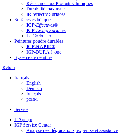
Résistance aux Produits Chimiques
Durabilité maximale
IR-reflectiv Surfaces
Surfaces esthétiques
IGP
-
Effectives®
IGP-
Living Surfaces
Le Corbusier
Peintures poudre durables
IGP-RAPID®
IGP-DURA® one
Systeme de peinture
Retour
français
English
Deutsch
français
polski
Service
L'Aperçu
IGP Service Center
Analyse des dégradations, expertise et assistance