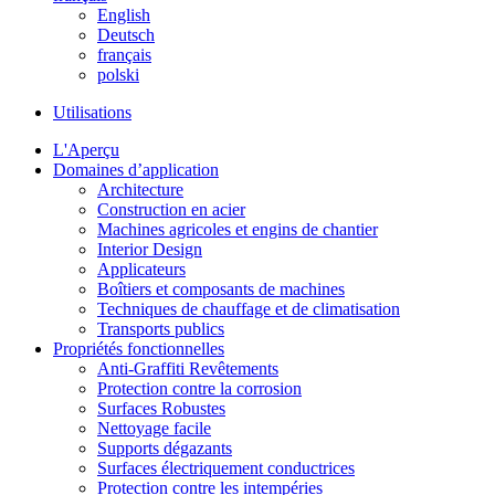
English
Deutsch
français
polski
Utilisations
L'Aperçu
Domaines d’application
Architecture
Construction en acier
Machines agricoles et engins de chantier
Interior Design
Applicateurs
Boîtiers et composants de machines
Techniques de chauffage et de climatisation
Transports publics
Propriétés fonctionnelles
Anti-Graffiti Revêtements
Protection contre la corrosion
Surfaces Robustes
Nettoyage facile
Supports dégazants
Surfaces électriquement conductrices
Protection contre les intempéries