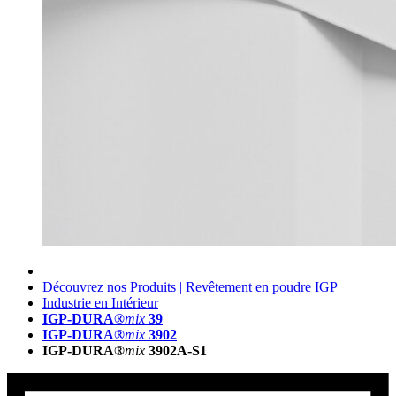
Découvrez nos Produits | Revêtement en poudre IGP
Industrie en Intérieur
IGP-DURA®
mix
39
IGP-DURA®
mix
3902
IGP-DURA®
mix
3902A-S1