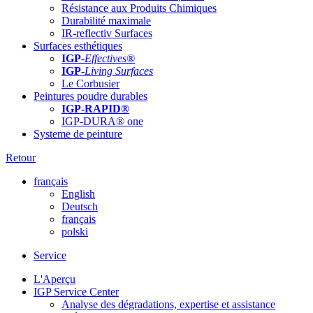
Résistance aux Produits Chimiques
Durabilité maximale
IR-reflectiv Surfaces
Surfaces esthétiques
IGP
-
Effectives®
IGP-
Living Surfaces
Le Corbusier
Peintures poudre durables
IGP-RAPID®
IGP-DURA® one
Systeme de peinture
Retour
français
English
Deutsch
français
polski
Service
L'Aperçu
IGP Service Center
Analyse des dégradations, expertise et assistance