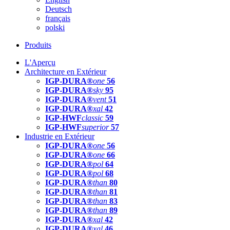
Deutsch
français
polski
Produits
L'Aperçu
Architecture en Extérieur
IGP-DURA®
one
56
IGP-DURA®
sky
95
IGP-DURA®
vent
51
IGP-DURA®
xal
42
IGP-HWF
classic
59
IGP-HWF
superior
57
Industrie en Extérieur
IGP-DURA®
one
56
IGP-DURA®
one
66
IGP-DURA®
pol
64
IGP-DURA®
pol
68
IGP-DURA®
than
80
IGP-DURA®
than
81
IGP-DURA®
than
83
IGP-DURA®
than
89
IGP-DURA®
xal
42
IGP-DURA®
xal
46