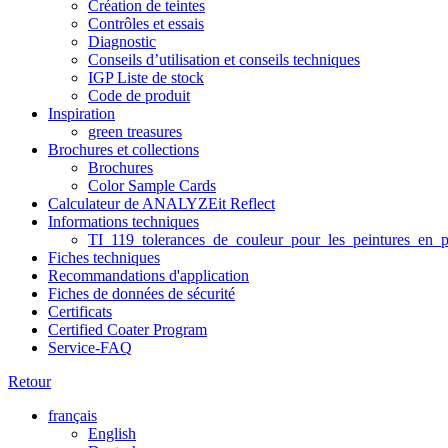
Création de teintes
Contrôles et essais
Diagnostic
Conseils d’utilisation et conseils techniques
IGP Liste de stock
Code de produit
Inspiration
green treasures
Brochures et collections
Brochures
Color Sample Cards
Calculateur de ANALYZEit Reflect
Informations techniques
TI_119_tolerances_de_couleur_pour_les_peintures_en_p
Fiches techniques
Recommandations d'application
Fiches de données de sécurité
Certificats
Certified Coater Program
Service-FAQ
Retour
français
English