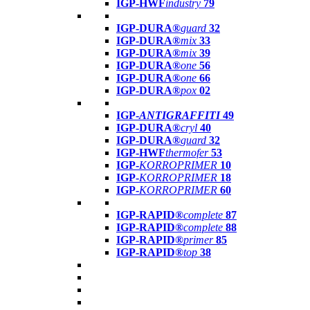
IGP-HWF
industry
79
IGP-DURA®
guard
32
IGP-DURA®
mix
33
IGP-DURA®
mix
39
IGP-DURA®
one
56
IGP-DURA®
one
66
IGP-DURA®
pox
02
IGP-
ANTIGRAFFITI
49
IGP-DURA®
cryl
40
IGP-DURA®
guard
32
IGP-HWF
thermofer
53
IGP-
KORROPRIMER
10
IGP-
KORROPRIMER
18
IGP-
KORROPRIMER
60
IGP-RAPID®
complete
87
IGP-RAPID®
complete
88
IGP-RAPID®
primer
85
IGP-RAPID®
top
38