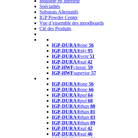
Industrie en Intérieur
Spécialités
Substrats Alternatifs
IGP Powder Center
Vue d’ensemble des moodboards
Clé des Produits
IGP-DURA®
one
56
IGP-DURA®
sky
95
IGP-DURA®
vent
51
IGP-DURA®
xal
42
IGP-HWF
classic
59
IGP-HWF
superior
57
IGP-DURA®
one
56
IGP-DURA®
one
66
IGP-DURA®
pol
64
IGP-DURA®
pol
68
IGP-DURA®
than
80
IGP-DURA®
than
81
IGP-DURA®
than
83
IGP-DURA®
than
89
IGP-DURA®
xal
42
IGP-DURA®
xal
46