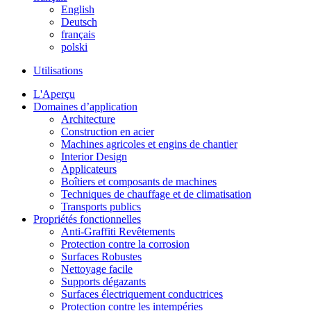
English
Deutsch
français
polski
Utilisations
L'Aperçu
Domaines d’application
Architecture
Construction en acier
Machines agricoles et engins de chantier
Interior Design
Applicateurs
Boîtiers et composants de machines
Techniques de chauffage et de climatisation
Transports publics
Propriétés fonctionnelles
Anti-Graffiti Revêtements
Protection contre la corrosion
Surfaces Robustes
Nettoyage facile
Supports dégazants
Surfaces électriquement conductrices
Protection contre les intempéries