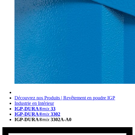
Découvrez nos Produits | Revêtement en poudre IGP
Industrie en Intérieur
IGP-DURA®
mix
33
IGP-DURA®
mix
3302
IGP-DURA®
mix
3302A-A0