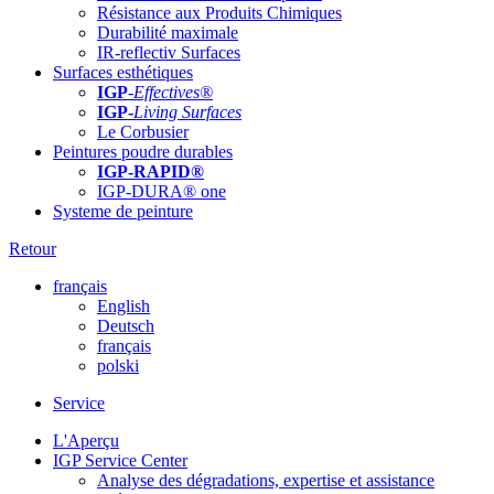
Résistance aux Produits Chimiques
Durabilité maximale
IR-reflectiv Surfaces
Surfaces esthétiques
IGP
-
Effectives®
IGP-
Living Surfaces
Le Corbusier
Peintures poudre durables
IGP-RAPID®
IGP-DURA® one
Systeme de peinture
Retour
français
English
Deutsch
français
polski
Service
L'Aperçu
IGP Service Center
Analyse des dégradations, expertise et assistance