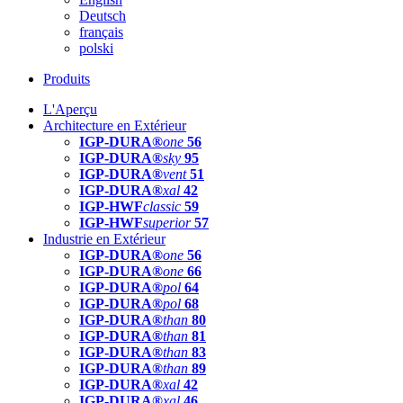
Deutsch
français
polski
Produits
L'Aperçu
Architecture en Extérieur
IGP-DURA®
one
56
IGP-DURA®
sky
95
IGP-DURA®
vent
51
IGP-DURA®
xal
42
IGP-HWF
classic
59
IGP-HWF
superior
57
Industrie en Extérieur
IGP-DURA®
one
56
IGP-DURA®
one
66
IGP-DURA®
pol
64
IGP-DURA®
pol
68
IGP-DURA®
than
80
IGP-DURA®
than
81
IGP-DURA®
than
83
IGP-DURA®
than
89
IGP-DURA®
xal
42
IGP-DURA®
xal
46