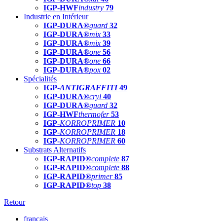
IGP-HWF
industry
79
Industrie en Intérieur
IGP-DURA®
guard
32
IGP-DURA®
mix
33
IGP-DURA®
mix
39
IGP-DURA®
one
56
IGP-DURA®
one
66
IGP-DURA®
pox
02
Spécialités
IGP-
ANTIGRAFFITI
49
IGP-DURA®
cryl
40
IGP-DURA®
guard
32
IGP-HWF
thermofer
53
IGP-
KORROPRIMER
10
IGP-
KORROPRIMER
18
IGP-
KORROPRIMER
60
Substrats Alternatifs
IGP-RAPID®
complete
87
IGP-RAPID®
complete
88
IGP-RAPID®
primer
85
IGP-RAPID®
top
38
Retour
français