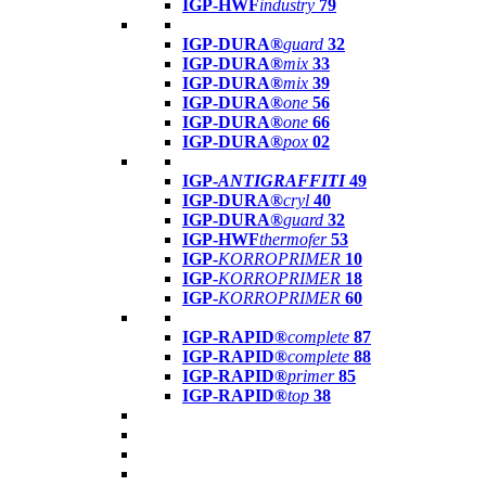
IGP-HWF
industry
79
IGP-DURA®
guard
32
IGP-DURA®
mix
33
IGP-DURA®
mix
39
IGP-DURA®
one
56
IGP-DURA®
one
66
IGP-DURA®
pox
02
IGP-
ANTIGRAFFITI
49
IGP-DURA®
cryl
40
IGP-DURA®
guard
32
IGP-HWF
thermofer
53
IGP-
KORROPRIMER
10
IGP-
KORROPRIMER
18
IGP-
KORROPRIMER
60
IGP-RAPID®
complete
87
IGP-RAPID®
complete
88
IGP-RAPID®
primer
85
IGP-RAPID®
top
38