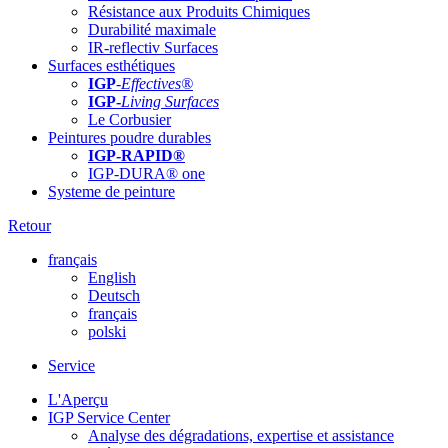
Résistance aux Produits Chimiques
Durabilité maximale
IR-reflectiv Surfaces
Surfaces esthétiques
IGP
-
Effectives®
IGP-
Living Surfaces
Le Corbusier
Peintures poudre durables
IGP-RAPID®
IGP-DURA® one
Systeme de peinture
Retour
français
English
Deutsch
français
polski
Service
L'Aperçu
IGP Service Center
Analyse des dégradations, expertise et assistance