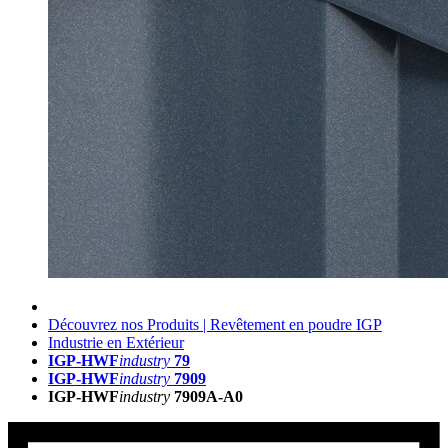
Découvrez nos Produits | Revêtement en poudre IGP
Industrie en Extérieur
IGP-HWF
industry
79
IGP-HWF
industry
7909
IGP-HWF
industry
7909A-A0