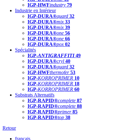
IGP-HWF
industry
79
Industrie en Intérieur
IGP-DURA®
guard
32
IGP-DURA®
mix
33
IGP-DURA®
mix
39
IGP-DURA®
one
56
IGP-DURA®
one
66
IGP-DURA®
pox
02
Spécialités
IGP-
ANTIGRAFFITI
49
IGP-DURA®
cryl
40
IGP-DURA®
guard
32
IGP-HWF
thermofer
53
IGP-
KORROPRIMER
10
IGP-
KORROPRIMER
18
IGP-
KORROPRIMER
60
Substrats Alternatifs
IGP-RAPID®
complete
87
IGP-RAPID®
complete
88
IGP-RAPID®
primer
85
IGP-RAPID®
top
38
Retour
français