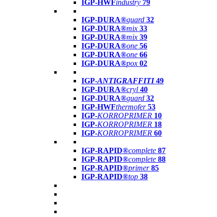
IGP-HWF
industry
79
IGP-DURA®
guard
32
IGP-DURA®
mix
33
IGP-DURA®
mix
39
IGP-DURA®
one
56
IGP-DURA®
one
66
IGP-DURA®
pox
02
IGP-
ANTIGRAFFITI
49
IGP-DURA®
cryl
40
IGP-DURA®
guard
32
IGP-HWF
thermofer
53
IGP-
KORROPRIMER
10
IGP-
KORROPRIMER
18
IGP-
KORROPRIMER
60
IGP-RAPID®
complete
87
IGP-RAPID®
complete
88
IGP-RAPID®
primer
85
IGP-RAPID®
top
38