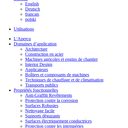
English
Deutsch
français
polski
Utilisations
L'Aperçu
Domaines d’application
Architecture
Construction en acier
Machines agricoles et engins de chantier
Interior Design
Applicateurs
Boîtiers et composants de machines
Techniques de chauffage et de climatisation
Transports publics
Propriétés fonctionnelles
Anti-Graffiti Revêtements
Protection contre la corrosion
Surfaces Robustes
Nettoyage facile
Supports dégazants
Surfaces électriquement conductrices
Protection contre les intempéries