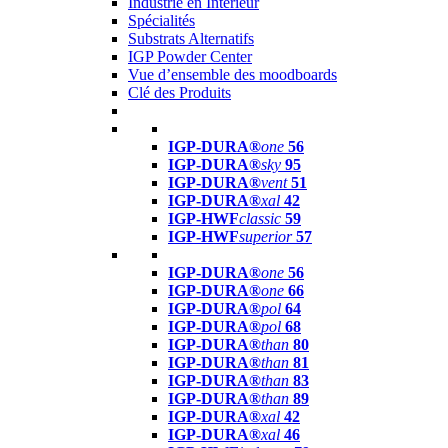
Industrie en Intérieur
Spécialités
Substrats Alternatifs
IGP Powder Center
Vue d’ensemble des moodboards
Clé des Produits
IGP-DURA®
one
56
IGP-DURA®
sky
95
IGP-DURA®
vent
51
IGP-DURA®
xal
42
IGP-HWF
classic
59
IGP-HWF
superior
57
IGP-DURA®
one
56
IGP-DURA®
one
66
IGP-DURA®
pol
64
IGP-DURA®
pol
68
IGP-DURA®
than
80
IGP-DURA®
than
81
IGP-DURA®
than
83
IGP-DURA®
than
89
IGP-DURA®
xal
42
IGP-DURA®
xal
46