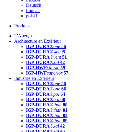
Deutsch
français
polski
Produits
L'Aperçu
Architecture en Extérieur
IGP-DURA®
one
56
IGP-DURA®
sky
95
IGP-DURA®
vent
51
IGP-DURA®
xal
42
IGP-HWF
classic
59
IGP-HWF
superior
57
Industrie en Extérieur
IGP-DURA®
one
56
IGP-DURA®
one
66
IGP-DURA®
pol
64
IGP-DURA®
pol
68
IGP-DURA®
than
80
IGP-DURA®
than
81
IGP-DURA®
than
83
IGP-DURA®
than
89
IGP-DURA®
xal
42
IGP-DURA®
xal
46