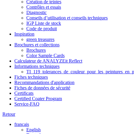
Création de teintes
Contrôles et essais
Diagnostic
Conseils d’utilisation et conseils techniques
IGP Liste de stock
Code de produit
Inspiration
green treasures
Brochures et collections
Brochures
Color Sample Cards
Calculateur de ANALYZEit Reflect
Informations techniques
TI_119_tolerances_de_couleur_pour_les_peintures_en_p
Fiches techniques
Recommandations d'application
Fiches de données de sécurité
Certificats
Certified Coater Program
Service-FAQ
Retour
français
English