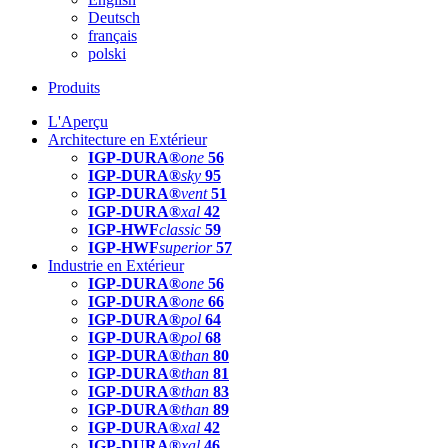
Deutsch
français
polski
Produits
L'Aperçu
Architecture en Extérieur
IGP-DURA®
one
56
IGP-DURA®
sky
95
IGP-DURA®
vent
51
IGP-DURA®
xal
42
IGP-HWF
classic
59
IGP-HWF
superior
57
Industrie en Extérieur
IGP-DURA®
one
56
IGP-DURA®
one
66
IGP-DURA®
pol
64
IGP-DURA®
pol
68
IGP-DURA®
than
80
IGP-DURA®
than
81
IGP-DURA®
than
83
IGP-DURA®
than
89
IGP-DURA®
xal
42
IGP-DURA®
xal
46