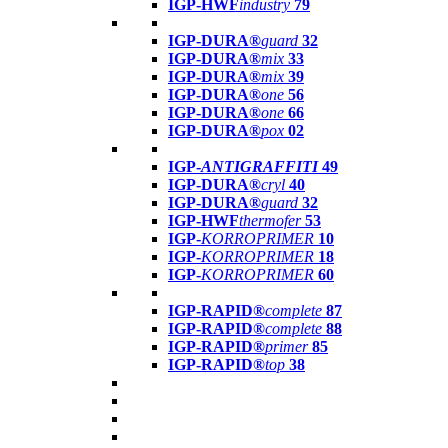
IGP-HWF
industry
79
IGP-DURA®
guard
32
IGP-DURA®
mix
33
IGP-DURA®
mix
39
IGP-DURA®
one
56
IGP-DURA®
one
66
IGP-DURA®
pox
02
IGP-
ANTIGRAFFITI
49
IGP-DURA®
cryl
40
IGP-DURA®
guard
32
IGP-HWF
thermofer
53
IGP-
KORROPRIMER
10
IGP-
KORROPRIMER
18
IGP-
KORROPRIMER
60
IGP-RAPID®
complete
87
IGP-RAPID®
complete
88
IGP-RAPID®
primer
85
IGP-RAPID®
top
38