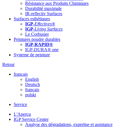
Résistance aux Produits Chimiques
Durabilité maximale
IR-reflectiv Surfaces
Surfaces esthétiques
IGP
-
Effectives®
IGP-
Living Surfaces
Le Corbusier
Peintures poudre durables
IGP-RAPID®
IGP-DURA® one
Systeme de peinture
Retour
français
English
Deutsch
français
polski
Service
L'Aperçu
IGP Service Center
Analyse des dégradations, expertise et assistance