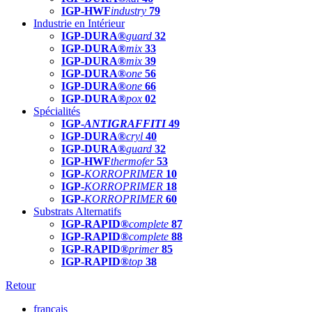
IGP-HWF
industry
79
Industrie en Intérieur
IGP-DURA®
guard
32
IGP-DURA®
mix
33
IGP-DURA®
mix
39
IGP-DURA®
one
56
IGP-DURA®
one
66
IGP-DURA®
pox
02
Spécialités
IGP-
ANTIGRAFFITI
49
IGP-DURA®
cryl
40
IGP-DURA®
guard
32
IGP-HWF
thermofer
53
IGP-
KORROPRIMER
10
IGP-
KORROPRIMER
18
IGP-
KORROPRIMER
60
Substrats Alternatifs
IGP-RAPID®
complete
87
IGP-RAPID®
complete
88
IGP-RAPID®
primer
85
IGP-RAPID®
top
38
Retour
français