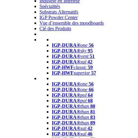
Industrie en Intérieur
Spécialités
Substrats Alternatifs
IGP Powder Center
Vue d’ensemble des moodboards
Clé des Produits
IGP-DURA®
one
56
IGP-DURA®
sky
95
IGP-DURA®
vent
51
IGP-DURA®
xal
42
IGP-HWF
classic
59
IGP-HWF
superior
57
IGP-DURA®
one
56
IGP-DURA®
one
66
IGP-DURA®
pol
64
IGP-DURA®
pol
68
IGP-DURA®
than
80
IGP-DURA®
than
81
IGP-DURA®
than
83
IGP-DURA®
than
89
IGP-DURA®
xal
42
IGP-DURA®
xal
46