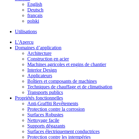
English
Deutsch
français
polski
Utilisations
L'Aperçu
Domaines d’application
Architecture
Construction en acier
Machines agricoles et engins de chantier
Interior Design
Applicateurs
Boîtiers et composants de machines
Techniques de chauffage et de climatisation
Transports publics
Propriétés fonctionnelles
Anti-Graffiti Revêtements
Protection contre la corrosion
Surfaces Robustes
Nettoyage facile
Supports dégazants
Surfaces électriquement conductrices
Protection contre les intempéries