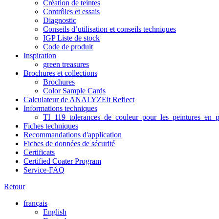
Création de teintes
Contrôles et essais
Diagnostic
Conseils d’utilisation et conseils techniques
IGP Liste de stock
Code de produit
Inspiration
green treasures
Brochures et collections
Brochures
Color Sample Cards
Calculateur de ANALYZEit Reflect
Informations techniques
TI_119_tolerances_de_couleur_pour_les_peintures_en_p
Fiches techniques
Recommandations d'application
Fiches de données de sécurité
Certificats
Certified Coater Program
Service-FAQ
Retour
français
English