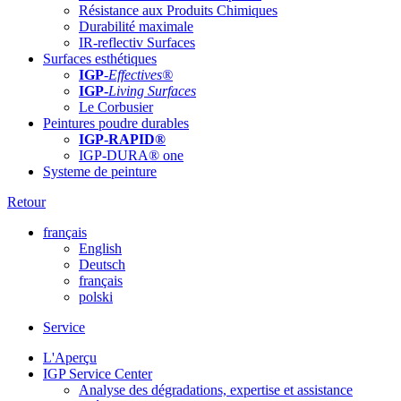
Résistance aux Produits Chimiques
Durabilité maximale
IR-reflectiv Surfaces
Surfaces esthétiques
IGP
-
Effectives®
IGP-
Living Surfaces
Le Corbusier
Peintures poudre durables
IGP-RAPID®
IGP-DURA® one
Systeme de peinture
Retour
français
English
Deutsch
français
polski
Service
L'Aperçu
IGP Service Center
Analyse des dégradations, expertise et assistance