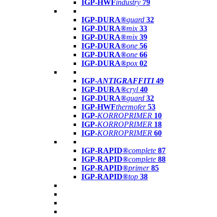
IGP-HWF
industry
79
IGP-DURA®
guard
32
IGP-DURA®
mix
33
IGP-DURA®
mix
39
IGP-DURA®
one
56
IGP-DURA®
one
66
IGP-DURA®
pox
02
IGP-
ANTIGRAFFITI
49
IGP-DURA®
cryl
40
IGP-DURA®
guard
32
IGP-HWF
thermofer
53
IGP-
KORROPRIMER
10
IGP-
KORROPRIMER
18
IGP-
KORROPRIMER
60
IGP-RAPID®
complete
87
IGP-RAPID®
complete
88
IGP-RAPID®
primer
85
IGP-RAPID®
top
38