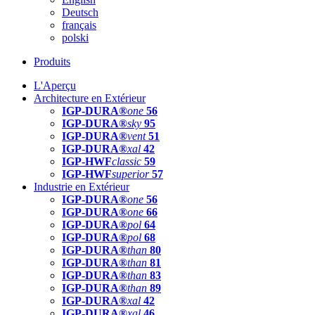
Deutsch
français
polski
Produits
L'Aperçu
Architecture en Extérieur
IGP-DURA®
one
56
IGP-DURA®
sky
95
IGP-DURA®
vent
51
IGP-DURA®
xal
42
IGP-HWF
classic
59
IGP-HWF
superior
57
Industrie en Extérieur
IGP-DURA®
one
56
IGP-DURA®
one
66
IGP-DURA®
pol
64
IGP-DURA®
pol
68
IGP-DURA®
than
80
IGP-DURA®
than
81
IGP-DURA®
than
83
IGP-DURA®
than
89
IGP-DURA®
xal
42
IGP-DURA®
xal
46