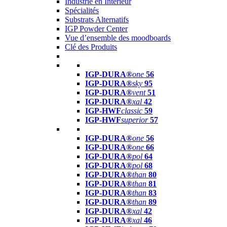
Industrie en Intérieur
Spécialités
Substrats Alternatifs
IGP Powder Center
Vue d’ensemble des moodboards
Clé des Produits
IGP-DURA®
one
56
IGP-DURA®
sky
95
IGP-DURA®
vent
51
IGP-DURA®
xal
42
IGP-HWF
classic
59
IGP-HWF
superior
57
IGP-DURA®
one
56
IGP-DURA®
one
66
IGP-DURA®
pol
64
IGP-DURA®
pol
68
IGP-DURA®
than
80
IGP-DURA®
than
81
IGP-DURA®
than
83
IGP-DURA®
than
89
IGP-DURA®
xal
42
IGP-DURA®
xal
46