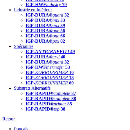
IGP-HWF
industry
79
Industrie en Intérieur
IGP-DURA®
guard
32
IGP-DURA®
mix
33
IGP-DURA®
mix
39
IGP-DURA®
one
56
IGP-DURA®
one
66
IGP-DURA®
pox
02
Spécialités
IGP-
ANTIGRAFFITI
49
IGP-DURA®
cryl
40
IGP-DURA®
guard
32
IGP-HWF
thermofer
53
IGP-
KORROPRIMER
10
IGP-
KORROPRIMER
18
IGP-
KORROPRIMER
60
Substrats Alternatifs
IGP-RAPID®
complete
87
IGP-RAPID®
complete
88
IGP-RAPID®
primer
85
IGP-RAPID®
top
38
Retour
français