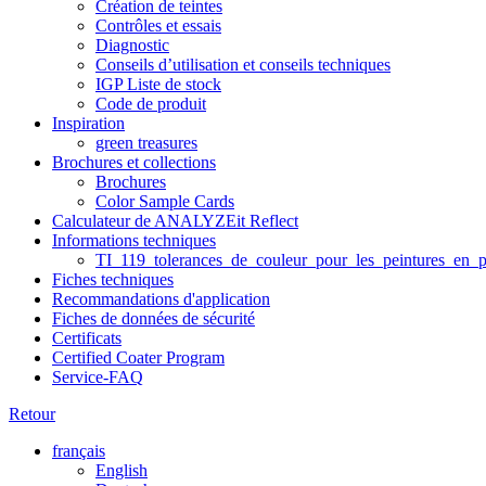
Création de teintes
Contrôles et essais
Diagnostic
Conseils d’utilisation et conseils techniques
IGP Liste de stock
Code de produit
Inspiration
green treasures
Brochures et collections
Brochures
Color Sample Cards
Calculateur de ANALYZEit Reflect
Informations techniques
TI_119_tolerances_de_couleur_pour_les_peintures_en_p
Fiches techniques
Recommandations d'application
Fiches de données de sécurité
Certificats
Certified Coater Program
Service-FAQ
Retour
français
English