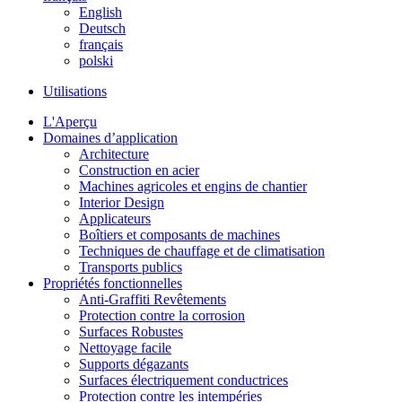
English
Deutsch
français
polski
Utilisations
L'Aperçu
Domaines d’application
Architecture
Construction en acier
Machines agricoles et engins de chantier
Interior Design
Applicateurs
Boîtiers et composants de machines
Techniques de chauffage et de climatisation
Transports publics
Propriétés fonctionnelles
Anti-Graffiti Revêtements
Protection contre la corrosion
Surfaces Robustes
Nettoyage facile
Supports dégazants
Surfaces électriquement conductrices
Protection contre les intempéries