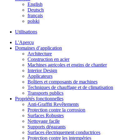
English
Deutsch
français
polski
Utilisations
L'Aperçu
Domaines d’application
Architecture
Construction en acier
Machines agricoles et engins de chantier
Interior Design
Applicateurs
Boîtiers et composants de machines
Techniques de chauffage et de climatisation
Transports publics
Propriétés fonctionnelles
Anti-Graffiti Revêtements
Protection contre la corrosion
Surfaces Robustes
Nettoyage facile
Supports dégazants
Surfaces électriquement conductrices
Protection contre les intempéries