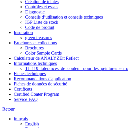
Création de teintes
Contrôles et essais
Diagnostic
Conseils d’utilisation et conseils techniques
IGP Liste de stock
Code de produit
Inspiration
green treasures
Brochures et collections
Brochures
Color Sample Cards
Calculateur de ANALYZEit Reflect
Informations techniques
TI_119_tolerances_de_couleur_pour_les_peintures_en_p
Fiches techniques
Recommandations d'application
Fiches de données de sécurité
Certificats
Certified Coater Program
Service-FAQ
Retour
français
English