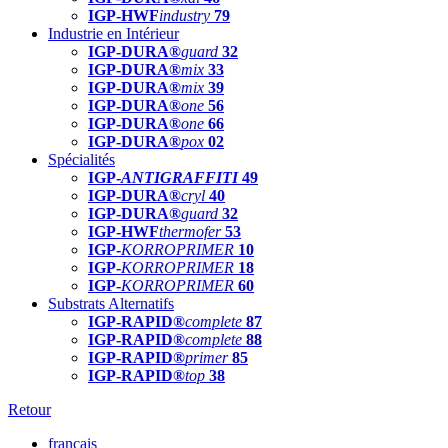
IGP-HWF
industry
79
Industrie en Intérieur
IGP-DURA®
guard
32
IGP-DURA®
mix
33
IGP-DURA®
mix
39
IGP-DURA®
one
56
IGP-DURA®
one
66
IGP-DURA®
pox
02
Spécialités
IGP-
ANTIGRAFFITI
49
IGP-DURA®
cryl
40
IGP-DURA®
guard
32
IGP-HWF
thermofer
53
IGP-
KORROPRIMER
10
IGP-
KORROPRIMER
18
IGP-
KORROPRIMER
60
Substrats Alternatifs
IGP-RAPID®
complete
87
IGP-RAPID®
complete
88
IGP-RAPID®
primer
85
IGP-RAPID®
top
38
Retour
français