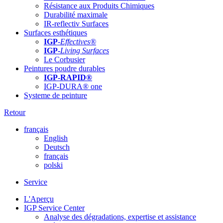
Résistance aux Produits Chimiques
Durabilité maximale
IR-reflectiv Surfaces
Surfaces esthétiques
IGP
-
Effectives®
IGP-
Living Surfaces
Le Corbusier
Peintures poudre durables
IGP-RAPID®
IGP-DURA® one
Systeme de peinture
Retour
français
English
Deutsch
français
polski
Service
L'Aperçu
IGP Service Center
Analyse des dégradations, expertise et assistance