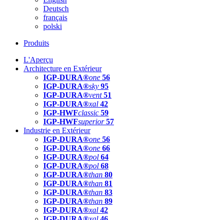
Deutsch
français
polski
Produits
L'Aperçu
Architecture en Extérieur
IGP-DURA®
one
56
IGP-DURA®
sky
95
IGP-DURA®
vent
51
IGP-DURA®
xal
42
IGP-HWF
classic
59
IGP-HWF
superior
57
Industrie en Extérieur
IGP-DURA®
one
56
IGP-DURA®
one
66
IGP-DURA®
pol
64
IGP-DURA®
pol
68
IGP-DURA®
than
80
IGP-DURA®
than
81
IGP-DURA®
than
83
IGP-DURA®
than
89
IGP-DURA®
xal
42
IGP-DURA®
xal
46