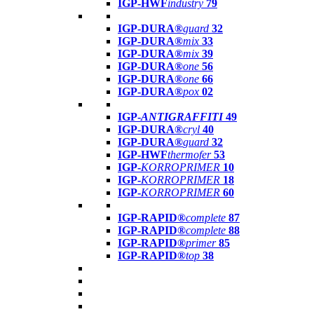
IGP-HWF
industry
79
IGP-DURA®
guard
32
IGP-DURA®
mix
33
IGP-DURA®
mix
39
IGP-DURA®
one
56
IGP-DURA®
one
66
IGP-DURA®
pox
02
IGP-
ANTIGRAFFITI
49
IGP-DURA®
cryl
40
IGP-DURA®
guard
32
IGP-HWF
thermofer
53
IGP-
KORROPRIMER
10
IGP-
KORROPRIMER
18
IGP-
KORROPRIMER
60
IGP-RAPID®
complete
87
IGP-RAPID®
complete
88
IGP-RAPID®
primer
85
IGP-RAPID®
top
38