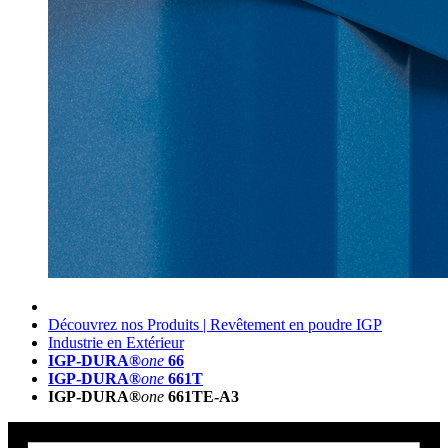
Découvrez nos Produits | Revêtement en poudre IGP
Industrie en Extérieur
IGP-DURA®
one
66
IGP-DURA®
one
661T
IGP-DURA®
one
661TE-A3