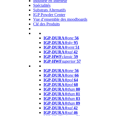
Industrie en Intérieur
Spécialités
Substrats Alternatifs
IGP Powder Center
Vue d’ensemble des moodboards
Clé des Produits
IGP-DURA®
one
56
IGP-DURA®
sky
95
IGP-DURA®
vent
51
IGP-DURA®
xal
42
IGP-HWF
classic
59
IGP-HWF
superior
57
IGP-DURA®
one
56
IGP-DURA®
one
66
IGP-DURA®
pol
64
IGP-DURA®
pol
68
IGP-DURA®
than
80
IGP-DURA®
than
81
IGP-DURA®
than
83
IGP-DURA®
than
89
IGP-DURA®
xal
42
IGP-DURA®
xal
46