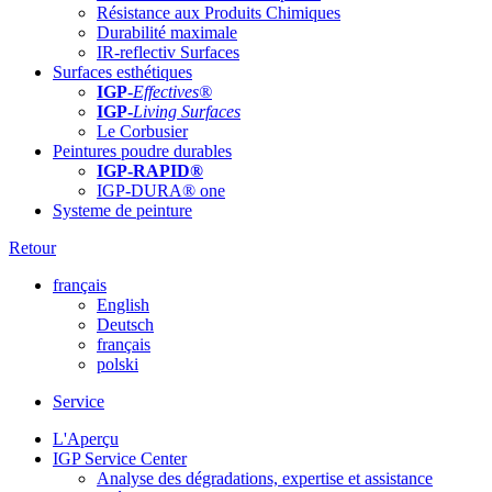
Résistance aux Produits Chimiques
Durabilité maximale
IR-reflectiv Surfaces
Surfaces esthétiques
IGP
-
Effectives®
IGP-
Living Surfaces
Le Corbusier
Peintures poudre durables
IGP-RAPID®
IGP-DURA® one
Systeme de peinture
Retour
français
English
Deutsch
français
polski
Service
L'Aperçu
IGP Service Center
Analyse des dégradations, expertise et assistance