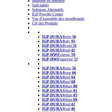
Industrie en Intérieur
Spécialités
Substrats Alternatifs
IGP Powder Center
Vue d’ensemble des moodboards
Clé des Produits
IGP-DURA®
one
56
IGP-DURA®
sky
95
IGP-DURA®
vent
51
IGP-DURA®
xal
42
IGP-HWF
classic
59
IGP-HWF
superior
57
IGP-DURA®
one
56
IGP-DURA®
one
66
IGP-DURA®
pol
64
IGP-DURA®
pol
68
IGP-DURA®
than
80
IGP-DURA®
than
81
IGP-DURA®
than
83
IGP-DURA®
than
89
IGP-DURA®
xal
42
IGP-DURA®
xal
46