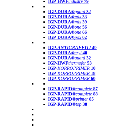
IGP-HWF
industry
79
IGP-DURA®
guard
32
IGP-DURA®
mix
33
IGP-DURA®
mix
39
IGP-DURA®
one
56
IGP-DURA®
one
66
IGP-DURA®
pox
02
IGP-
ANTIGRAFFITI
49
IGP-DURA®
cryl
40
IGP-DURA®
guard
32
IGP-HWF
thermofer
53
IGP-
KORROPRIMER
10
IGP-
KORROPRIMER
18
IGP-
KORROPRIMER
60
IGP-RAPID®
complete
87
IGP-RAPID®
complete
88
IGP-RAPID®
primer
85
IGP-RAPID®
top
38