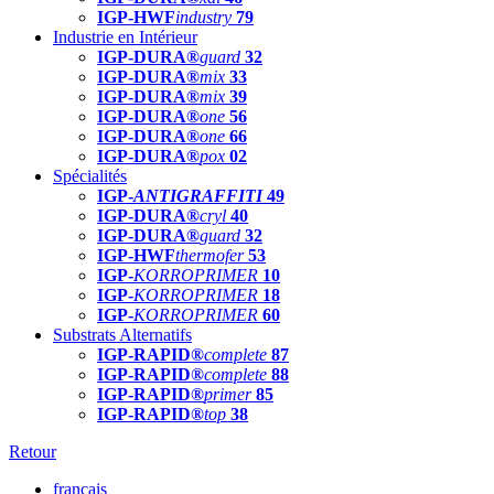
IGP-HWF
industry
79
Industrie en Intérieur
IGP-DURA®
guard
32
IGP-DURA®
mix
33
IGP-DURA®
mix
39
IGP-DURA®
one
56
IGP-DURA®
one
66
IGP-DURA®
pox
02
Spécialités
IGP-
ANTIGRAFFITI
49
IGP-DURA®
cryl
40
IGP-DURA®
guard
32
IGP-HWF
thermofer
53
IGP-
KORROPRIMER
10
IGP-
KORROPRIMER
18
IGP-
KORROPRIMER
60
Substrats Alternatifs
IGP-RAPID®
complete
87
IGP-RAPID®
complete
88
IGP-RAPID®
primer
85
IGP-RAPID®
top
38
Retour
français