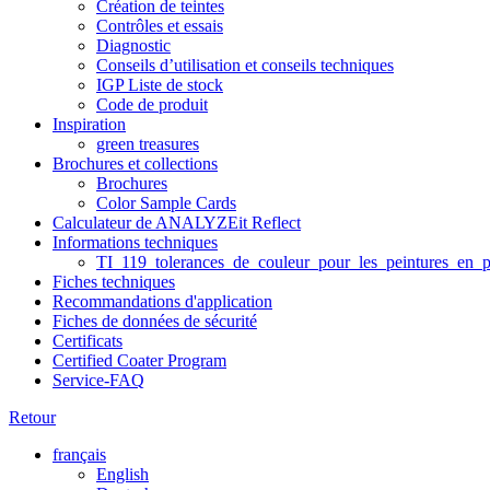
Création de teintes
Contrôles et essais
Diagnostic
Conseils d’utilisation et conseils techniques
IGP Liste de stock
Code de produit
Inspiration
green treasures
Brochures et collections
Brochures
Color Sample Cards
Calculateur de ANALYZEit Reflect
Informations techniques
TI_119_tolerances_de_couleur_pour_les_peintures_en_p
Fiches techniques
Recommandations d'application
Fiches de données de sécurité
Certificats
Certified Coater Program
Service-FAQ
Retour
français
English