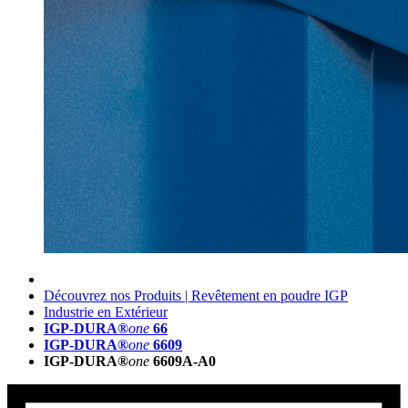
Découvrez nos Produits | Revêtement en poudre IGP
Industrie en Extérieur
IGP-DURA®
one
66
IGP-DURA®
one
6609
IGP-DURA®
one
6609A-A0