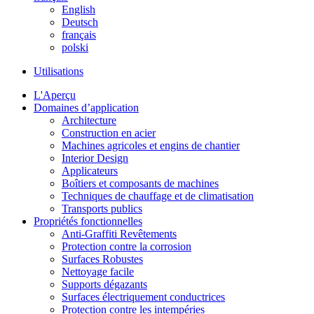
English
Deutsch
français
polski
Utilisations
L'Aperçu
Domaines d’application
Architecture
Construction en acier
Machines agricoles et engins de chantier
Interior Design
Applicateurs
Boîtiers et composants de machines
Techniques de chauffage et de climatisation
Transports publics
Propriétés fonctionnelles
Anti-Graffiti Revêtements
Protection contre la corrosion
Surfaces Robustes
Nettoyage facile
Supports dégazants
Surfaces électriquement conductrices
Protection contre les intempéries