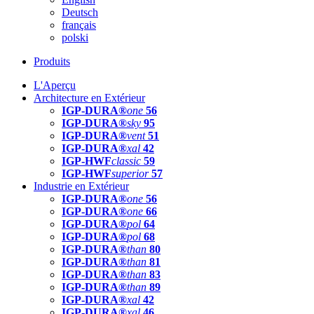
Deutsch
français
polski
Produits
L'Aperçu
Architecture en Extérieur
IGP-DURA®
one
56
IGP-DURA®
sky
95
IGP-DURA®
vent
51
IGP-DURA®
xal
42
IGP-HWF
classic
59
IGP-HWF
superior
57
Industrie en Extérieur
IGP-DURA®
one
56
IGP-DURA®
one
66
IGP-DURA®
pol
64
IGP-DURA®
pol
68
IGP-DURA®
than
80
IGP-DURA®
than
81
IGP-DURA®
than
83
IGP-DURA®
than
89
IGP-DURA®
xal
42
IGP-DURA®
xal
46