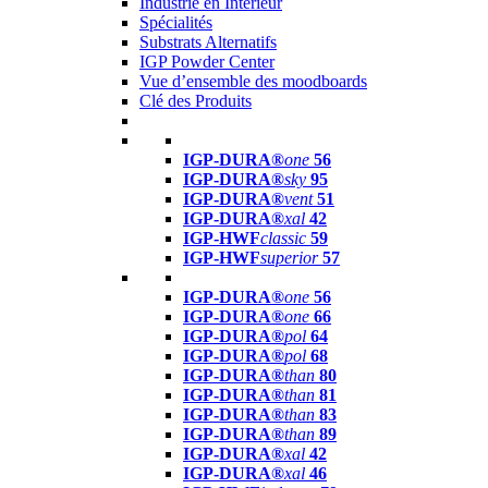
Industrie en Intérieur
Spécialités
Substrats Alternatifs
IGP Powder Center
Vue d’ensemble des moodboards
Clé des Produits
IGP-DURA®
one
56
IGP-DURA®
sky
95
IGP-DURA®
vent
51
IGP-DURA®
xal
42
IGP-HWF
classic
59
IGP-HWF
superior
57
IGP-DURA®
one
56
IGP-DURA®
one
66
IGP-DURA®
pol
64
IGP-DURA®
pol
68
IGP-DURA®
than
80
IGP-DURA®
than
81
IGP-DURA®
than
83
IGP-DURA®
than
89
IGP-DURA®
xal
42
IGP-DURA®
xal
46