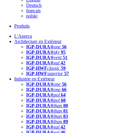
Deutsch
français
polski
Produits
L'Aperçu
Architecture en Extérieur
IGP-DURA®
one
56
IGP-DURA®
sky
95
IGP-DURA®
vent
51
IGP-DURA®
xal
42
IGP-HWF
classic
59
IGP-HWF
superior
57
Industrie en Extérieur
IGP-DURA®
one
56
IGP-DURA®
one
66
IGP-DURA®
pol
64
IGP-DURA®
pol
68
IGP-DURA®
than
80
IGP-DURA®
than
81
IGP-DURA®
than
83
IGP-DURA®
than
89
IGP-DURA®
xal
42
IGP-DURA®
xal
46