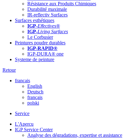
Résistance aux Produits Chimiques
Durabilité maximale
IR-reflectiv Surfaces
Surfaces esthétiques
IGP
-
Effectives®
IGP-
Living Surfaces
Le Corbusier
Peintures poudre durables
IGP-RAPID®
IGP-DURA® one
Systeme de peinture
Retour
français
English
Deutsch
français
polski
Service
L'Aperçu
IGP Service Center
Analyse des dégradations, expertise et assistance