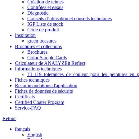
Création de teintes
Contrôles et essais
Diagnostic
Conseils d’utilisation et conseils techniques
IGP Liste de stock
Code de produit
Inspiration
green treasures
Brochures et collections
Brochures
Color Sample Cards
Calculateur de ANALYZEit Reflect
Informations techniques
TI_119_tolerances_de_couleur_pour_les_peintures_en_p
Fiches techniques
Recommandations d'application
Fiches de données de sécurité
Certificats
Certified Coater Program
Service-FAQ
Retour
français
English