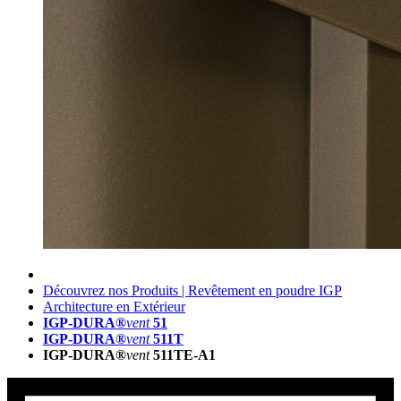
Découvrez nos Produits | Revêtement en poudre IGP
Architecture en Extérieur
IGP-DURA®
vent
51
IGP-DURA®
vent
511T
IGP-DURA®
vent
511TE-A1