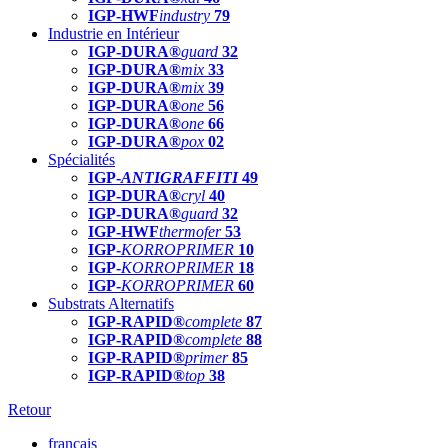
IGP-HWF
industry
79
Industrie en Intérieur
IGP-DURA®
guard
32
IGP-DURA®
mix
33
IGP-DURA®
mix
39
IGP-DURA®
one
56
IGP-DURA®
one
66
IGP-DURA®
pox
02
Spécialités
IGP-
ANTIGRAFFITI
49
IGP-DURA®
cryl
40
IGP-DURA®
guard
32
IGP-HWF
thermofer
53
IGP-
KORROPRIMER
10
IGP-
KORROPRIMER
18
IGP-
KORROPRIMER
60
Substrats Alternatifs
IGP-RAPID®
complete
87
IGP-RAPID®
complete
88
IGP-RAPID®
primer
85
IGP-RAPID®
top
38
Retour
français