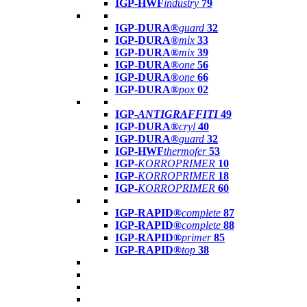
IGP-HWF
industry
79
IGP-DURA®
guard
32
IGP-DURA®
mix
33
IGP-DURA®
mix
39
IGP-DURA®
one
56
IGP-DURA®
one
66
IGP-DURA®
pox
02
IGP-
ANTIGRAFFITI
49
IGP-DURA®
cryl
40
IGP-DURA®
guard
32
IGP-HWF
thermofer
53
IGP-
KORROPRIMER
10
IGP-
KORROPRIMER
18
IGP-
KORROPRIMER
60
IGP-RAPID®
complete
87
IGP-RAPID®
complete
88
IGP-RAPID®
primer
85
IGP-RAPID®
top
38