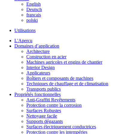
English
Deutsch
français
polski
Utilisations
L'Aperçu
Domaines d’application
Architecture
Construction en acier
Machines agricoles et engins de chantier
Interior Design
Applicateurs
Boîtiers et composants de machines
Techniques de chauffage et de climatisation
Transports publics
Propriétés fonctionnelles
Anti-Graffiti Revêtements
Protection contre la corrosion
Surfaces Robustes
Nettoyage facile
Supports dégazants
Surfaces électriquement conductrices
Protection contre les intempéries