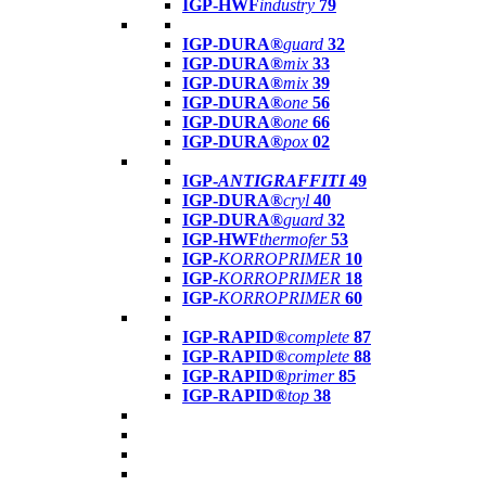
IGP-HWF
industry
79
IGP-DURA®
guard
32
IGP-DURA®
mix
33
IGP-DURA®
mix
39
IGP-DURA®
one
56
IGP-DURA®
one
66
IGP-DURA®
pox
02
IGP-
ANTIGRAFFITI
49
IGP-DURA®
cryl
40
IGP-DURA®
guard
32
IGP-HWF
thermofer
53
IGP-
KORROPRIMER
10
IGP-
KORROPRIMER
18
IGP-
KORROPRIMER
60
IGP-RAPID®
complete
87
IGP-RAPID®
complete
88
IGP-RAPID®
primer
85
IGP-RAPID®
top
38