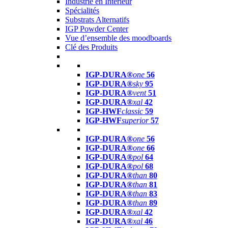
Industrie en Intérieur
Spécialités
Substrats Alternatifs
IGP Powder Center
Vue d’ensemble des moodboards
Clé des Produits
IGP-DURA®
one
56
IGP-DURA®
sky
95
IGP-DURA®
vent
51
IGP-DURA®
xal
42
IGP-HWF
classic
59
IGP-HWF
superior
57
IGP-DURA®
one
56
IGP-DURA®
one
66
IGP-DURA®
pol
64
IGP-DURA®
pol
68
IGP-DURA®
than
80
IGP-DURA®
than
81
IGP-DURA®
than
83
IGP-DURA®
than
89
IGP-DURA®
xal
42
IGP-DURA®
xal
46