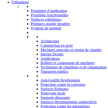
Utilisations
Domaines d’application
Propriétés fonctionnelles
Surfaces esthétiques
Peintures poudre durables
Systeme de peinture
Architecture
Construction en acier
Machines agricoles et engins de chantier
Interior Design
Applicateurs
Boîtiers et composants de machines
Techniques de chauffage et de climatisation
Transports publics
Anti-Graffiti Revêtements
Protection contre la corrosion
Surfaces Robustes
Nettoyage facile
Supports dégazants
Surfaces électriquement conductrices
Protection contre les intempéries