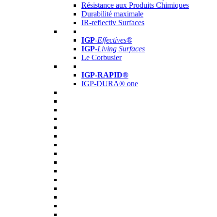
Résistance aux Produits Chimiques
Durabilité maximale
IR-reflectiv Surfaces
IGP
-
Effectives®
IGP-
Living Surfaces
Le Corbusier
IGP-RAPID®
IGP-DURA® one