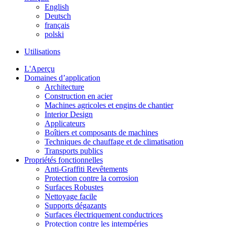
English
Deutsch
français
polski
Utilisations
L'Aperçu
Domaines d’application
Architecture
Construction en acier
Machines agricoles et engins de chantier
Interior Design
Applicateurs
Boîtiers et composants de machines
Techniques de chauffage et de climatisation
Transports publics
Propriétés fonctionnelles
Anti-Graffiti Revêtements
Protection contre la corrosion
Surfaces Robustes
Nettoyage facile
Supports dégazants
Surfaces électriquement conductrices
Protection contre les intempéries