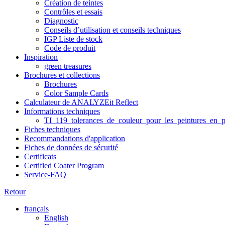
Création de teintes
Contrôles et essais
Diagnostic
Conseils d’utilisation et conseils techniques
IGP Liste de stock
Code de produit
Inspiration
green treasures
Brochures et collections
Brochures
Color Sample Cards
Calculateur de ANALYZEit Reflect
Informations techniques
TI_119_tolerances_de_couleur_pour_les_peintures_en_p
Fiches techniques
Recommandations d'application
Fiches de données de sécurité
Certificats
Certified Coater Program
Service-FAQ
Retour
français
English