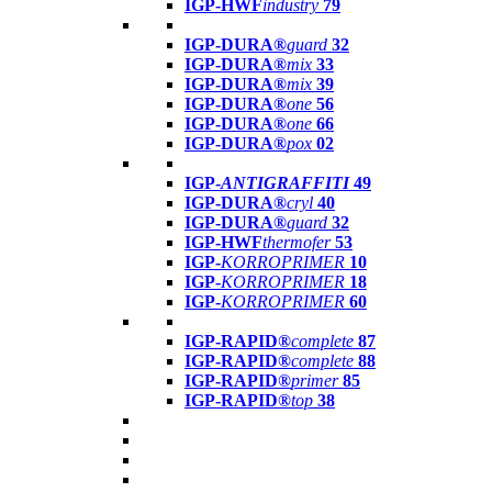
IGP-HWF
industry
79
IGP-DURA®
guard
32
IGP-DURA®
mix
33
IGP-DURA®
mix
39
IGP-DURA®
one
56
IGP-DURA®
one
66
IGP-DURA®
pox
02
IGP-
ANTIGRAFFITI
49
IGP-DURA®
cryl
40
IGP-DURA®
guard
32
IGP-HWF
thermofer
53
IGP-
KORROPRIMER
10
IGP-
KORROPRIMER
18
IGP-
KORROPRIMER
60
IGP-RAPID®
complete
87
IGP-RAPID®
complete
88
IGP-RAPID®
primer
85
IGP-RAPID®
top
38