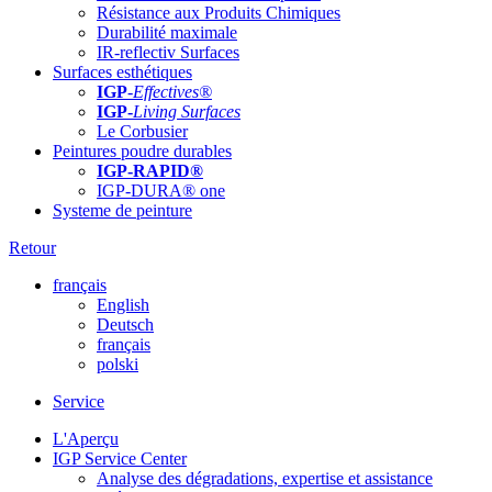
Résistance aux Produits Chimiques
Durabilité maximale
IR-reflectiv Surfaces
Surfaces esthétiques
IGP
-
Effectives®
IGP-
Living Surfaces
Le Corbusier
Peintures poudre durables
IGP-RAPID®
IGP-DURA® one
Systeme de peinture
Retour
français
English
Deutsch
français
polski
Service
L'Aperçu
IGP Service Center
Analyse des dégradations, expertise et assistance