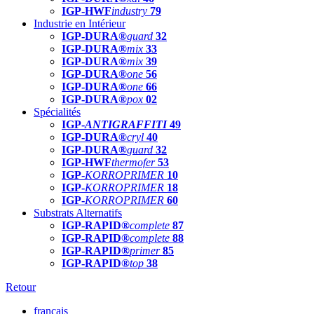
IGP-HWF
industry
79
Industrie en Intérieur
IGP-DURA®
guard
32
IGP-DURA®
mix
33
IGP-DURA®
mix
39
IGP-DURA®
one
56
IGP-DURA®
one
66
IGP-DURA®
pox
02
Spécialités
IGP-
ANTIGRAFFITI
49
IGP-DURA®
cryl
40
IGP-DURA®
guard
32
IGP-HWF
thermofer
53
IGP-
KORROPRIMER
10
IGP-
KORROPRIMER
18
IGP-
KORROPRIMER
60
Substrats Alternatifs
IGP-RAPID®
complete
87
IGP-RAPID®
complete
88
IGP-RAPID®
primer
85
IGP-RAPID®
top
38
Retour
français