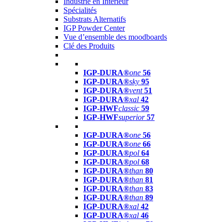
Industrie en Intérieur
Spécialités
Substrats Alternatifs
IGP Powder Center
Vue d’ensemble des moodboards
Clé des Produits
IGP-DURA®
one
56
IGP-DURA®
sky
95
IGP-DURA®
vent
51
IGP-DURA®
xal
42
IGP-HWF
classic
59
IGP-HWF
superior
57
IGP-DURA®
one
56
IGP-DURA®
one
66
IGP-DURA®
pol
64
IGP-DURA®
pol
68
IGP-DURA®
than
80
IGP-DURA®
than
81
IGP-DURA®
than
83
IGP-DURA®
than
89
IGP-DURA®
xal
42
IGP-DURA®
xal
46