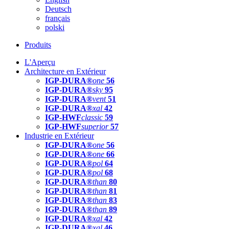
Deutsch
français
polski
Produits
L'Aperçu
Architecture en Extérieur
IGP-DURA®
one
56
IGP-DURA®
sky
95
IGP-DURA®
vent
51
IGP-DURA®
xal
42
IGP-HWF
classic
59
IGP-HWF
superior
57
Industrie en Extérieur
IGP-DURA®
one
56
IGP-DURA®
one
66
IGP-DURA®
pol
64
IGP-DURA®
pol
68
IGP-DURA®
than
80
IGP-DURA®
than
81
IGP-DURA®
than
83
IGP-DURA®
than
89
IGP-DURA®
xal
42
IGP-DURA®
xal
46